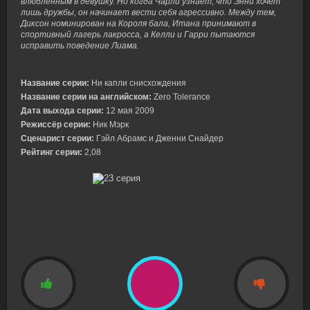
влюблённым в девушку. Но когда Чарли узнаёт, что Энни хочет
лишь дружбы, он начинает вести себя агрессивно. Между тем,
Диксон номинирован на Короля бала, Итана принимают в
спортивный лагерь лакросса, а Келли и Гарри пытаются
исправить поведение Лиама.
Название серии:
Ни капли снисхождения
Название серии на английском:
Zero Tolerance
Дата выхода серии:
12 мая 2009
Режиссёр серии:
Ник Мэрк
Сценарист серии:
Гэйл Абрамс и Дженни Снайдер
Рейтинг серии:
2,08