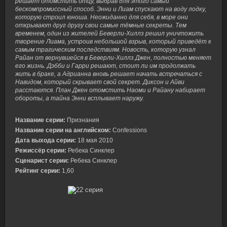
решает отомстить отцу, выбрав для этого самый
бескомпромиссный способ. Энни и Лиам спускают на воду лодку,
которую строил юноша. Неожиданно для себя, в море они
открывают друг другу свои самые тёмные секреты. Тем
временем, один из жителей Беверли-Хиллз решил уничтожить
творение Лиама, устроив небольшой взрыв, который приведёт к
самым трагическим последствиям. Новость, которую узнал
Райан от вернувшейся в Беверли-Хиллз Джен, полностью меняет
его жизнь. Дэбби и Гарри решают, стоит ли им продолжать
жить в браке, а Адрианна вновь решает начать встречаться с
Навидом, который скрывает свой секрет. Диксон и Айви
расстаются. План Джен отомстить Наоми и Райану набирает
обороты, а тайна Энни всплывает наружу.
Название серии:
Признания
Название серии на английском:
Confessions
Дата выхода серии:
18 мая 2010
Режиссёр серии:
Ребека Синклер
Сценарист серии:
Ребека Синклер
Рейтинг серии:
1,60