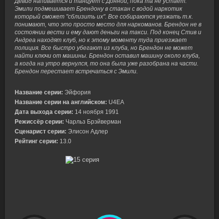
Девид напивается и танцует с Донной, пока та не устает.
Эмили подмешивает Брендону в стакан с водой наркотик
который сможет "сблизить их". Все собираются уезжать т.к.
понимают, что это просто место для наркоманов. Брендон не в
состоянии вести и ему дают деньги на такси. Под конец Стив и
Андреа находят клуб, но к этому моменту туда приезжает
полиция. Все быстро убегают из клуба, но Брендон не может
найти ключи от машины. Брендон оставил машину около клуба,
а когда на утро вернулся, то она была уже разобрана на части.
Брендон перестает встречаться с Эмили.
Название серии:
Эйфория
Название серии на английском:
U4EA
Дата выхода серии:
14 ноября 1991
Режиссёр серии:
Чарльз Брэйверман
Сценарист серии:
Элисон Адлер
Рейтинг серии:
13.0