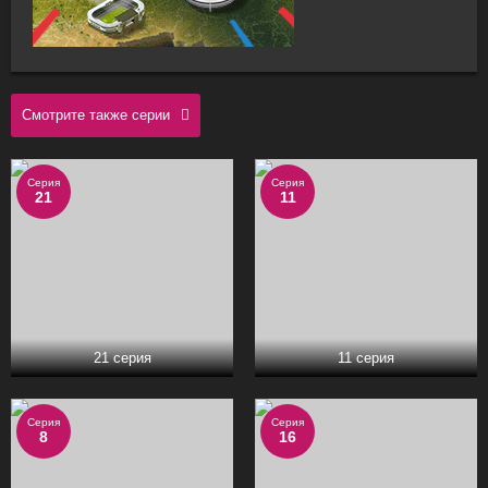
Смотрите также серии
Серия
Серия
21
11
21 серия
11 серия
Серия
Серия
8
16