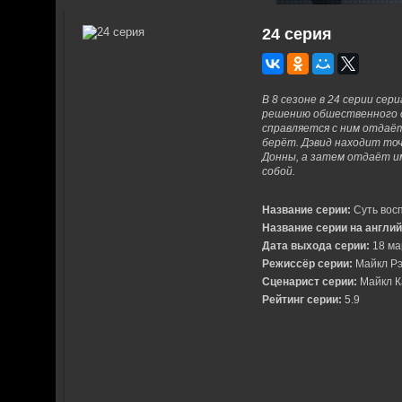
24 серия
В 8 сезоне в 24 серии сер
решению обшественного со
справляется с ним отдаёт
берёт. Дэвид находит точ
Донны, а затем отдаёт им
собой.
Название серии:
Суть вос
Название серии на англи
Дата выхода серии:
18 ма
Режиссёр серии:
Майкл Рэ
Сценарист серии:
Майкл К
Рейтинг серии:
5.9