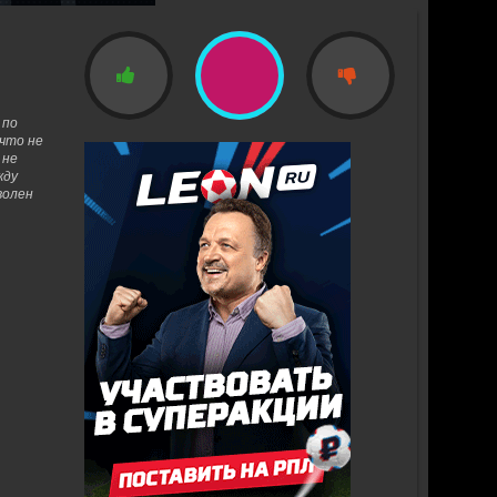
 по
 что не
 не
жду
волен