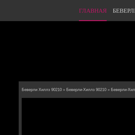
ГЛАВНАЯ
БЕВЕРЛ
Беверли Хиллз 90210
»
Беверли-Хиллз 90210
»
Беверли-Хил