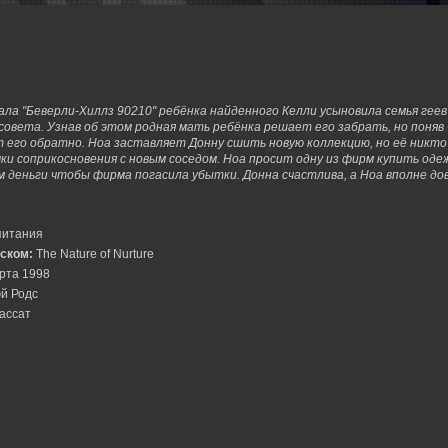
иала "Беверли-Хиллз 90210" ребёнка найденного Келли усыновила семья геев
вета. Узнав об этом родная мать ребёнка решает его забрать, но поняв
 его обратно. Ноа заставляет Донну сшить новую коллекцию, но её никто
ки соприкосновения с новым соседом. Ноа просит одну из фирм купить оде
 деньги чтобы фирма погасила убытки. Донна счастлива, а Ноа вполне до
питания
йском:
The Nature of Nurture
рта 1998
й Родс
ассат