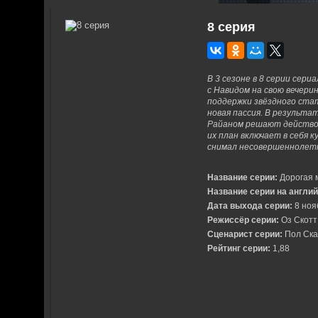
8 серия
В 3 сезоне в 8 серии сер
с Навидом на свою вечери
поддержки звёздного стат
новая пассия. В результа
Райаном решают действов
их план включает в себя к
снимал несовершеннолетн
Название серии:
Дорогая 
Название серии на англи
Дата выхода серии:
8 ноя
Режиссёр серии:
Оз Скотт
Сценарист серии:
Пол Ска
Рейтинг серии:
1,88