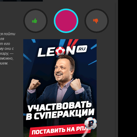
ся пойти
для
ет его
му они с
кару, —
озможно,
тием.