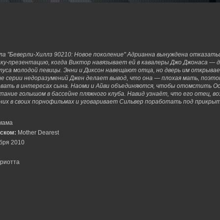
иала "Беверли-Хиллз 90210: Новое поколение" Адрианна вынуждена отказать
нку-презентацию, когда Виктор навязывает ей в кавалеры Джо Джонаса — 
уса молодой певицы. Энни и Диксон навещают отца, но дверь им открыва
те серии недоразумений Джен делает вывод, что она — плохая мать, поэто
ать в интересах сына. Наоми и Айви объединяются, чтобы отомстить Ос
упание голышом в бассейне пляжного клуба. Навид узнаёт, что его отец, в
их в своих порнофильмах и уговаривает Сильвер поработать под прикры
мама
йском:
Mother Dearest
бря 2010
риотта